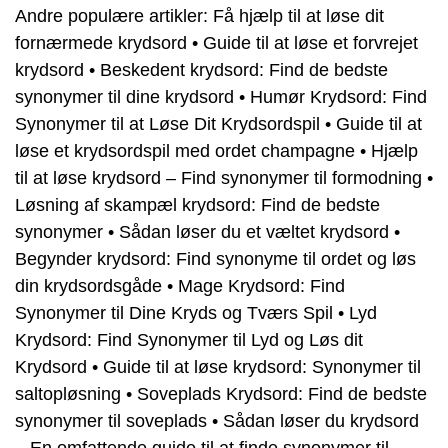
Andre populære artikler:
Få hjælp til at løse dit
fornærmede krydsord
•
Guide til at løse et forvrejet
krydsord
•
Beskedent krydsord: Find de bedste
synonymer til dine krydsord
•
Humør Krydsord: Find
Synonymer til at Løse Dit Krydsordspil
•
Guide til at
løse et krydsordspil med ordet champagne
•
Hjælp
til at løse krydsord – Find synonymer til formodning
•
Løsning af skampæl krydsord: Find de bedste
synonymer
•
Sådan løser du et væltet krydsord
•
Begynder krydsord: Find synonyme til ordet og løs
din krydsordsgåde
•
Mage Krydsord: Find
Synonymer til Dine Kryds og Tværs Spil
•
Lyd
Krydsord: Find Synonymer til Lyd og Løs dit
Krydsord
•
Guide til at løse krydsord: Synonymer til
saltopløsning
•
Soveplads Krydsord: Find de bedste
synonymer til soveplads
•
Sådan løser du krydsord