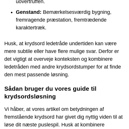
uovertruffen.
Genstand:
Bemærkelsesværdig bygning,
fremragende præstation, fremtrædende
karaktertræk.
Husk, at krydsord ledetråde undertiden kan være
mere subtile eller have flere mulige svar. Derfor er
det vigtigt at overveje konteksten og kombinere
ledetråden med andre krydsordstumper for at finde
den mest passende løsning.
Sådan bruger du vores guide til
krydsordsløsning
Vi håber, at vores artikel om betydningen af
fremstående krydsord har givet dig nyttig viden til at
løse dit næste puslespil. Husk at kombinere