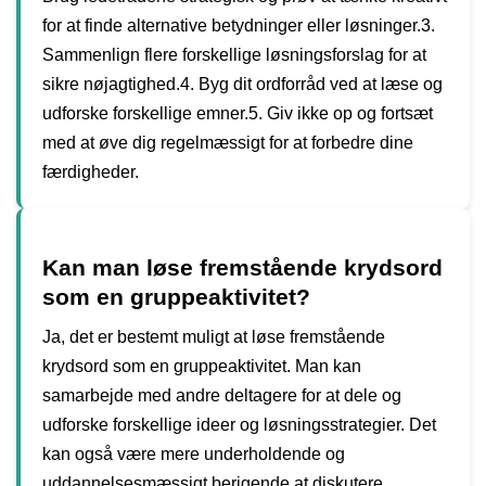
for at finde alternative betydninger eller løsninger.3.
Sammenlign flere forskellige løsningsforslag for at
sikre nøjagtighed.4. Byg dit ordforråd ved at læse og
udforske forskellige emner.5. Giv ikke op og fortsæt
med at øve dig regelmæssigt for at forbedre dine
færdigheder.
Kan man løse fremstående krydsord
som en gruppeaktivitet?
Ja, det er bestemt muligt at løse fremstående
krydsord som en gruppeaktivitet. Man kan
samarbejde med andre deltagere for at dele og
udforske forskellige ideer og løsningsstrategier. Det
kan også være mere underholdende og
uddannelsesmæssigt berigende at diskutere