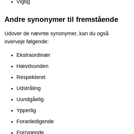
Vigtig
Andre synonymer til fremstående
Udover de nævnte synonymer, kan du også
overveje følgende:
Ekstraordinær
Hævdvunden
Respekteret
Udstråling
Uundgåelig
Ypperlig
Foranledigende
Forrygende