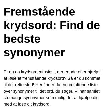
Fremstående
krydsord: Find de
bedste
synonymer
Er du en krydsordentusiast, der er ude efter hjælp til
at løse et fremstående krydsord? Så er du kommet
til det rette sted! Her finder du en omfattende liste
over synonymer til det ord, du søger. Vi har samlet
så mange synonymer som muligt for at hjælpe dig
med at løse dit krydsord.