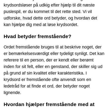
krydsordsløser på udkig efter hjælp til dit næste
puslespil, er du kommet til det rette sted. Vi vil
udforske, hvad dette ord betyder, og hvordan det
kan hjælpe dig med at løse krydsordet.
Hvad betyder fremstående?
Ordet fremstående bruges til at beskrive noget, der
er bemærkelsesværdigt eller tydeligt synligt. Det kan
referere til en person, der er kendt eller berømt
inden for sit felt, eller en genstand, der skiller sig ud
på grund af sin kvalitet eller karakteristika. I
krydsord er fremstående ofte anvendt som en
ledetråd for at finde et ord, der betyder noget
lignende.
Hvordan hjælper fremstående med at