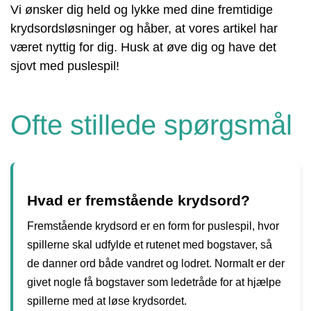
Vi ønsker dig held og lykke med dine fremtidige
krydsordsløsninger og håber, at vores artikel har
været nyttig for dig. Husk at øve dig og have det
sjovt med puslespil!
Ofte stillede spørgsmål
Hvad er fremstående krydsord?
Fremstående krydsord er en form for puslespil, hvor
spillerne skal udfylde et rutenet med bogstaver, så
de danner ord både vandret og lodret. Normalt er der
givet nogle få bogstaver som ledetråde for at hjælpe
spillerne med at løse krydsordet.