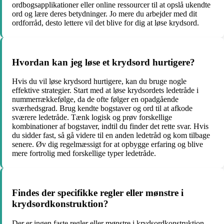
ordbogsapplikationer eller online ressourcer til at opslå ukendte
ord og lære deres betydninger. Jo mere du arbejder med dit
ordforråd, desto lettere vil det blive for dig at løse krydsord.
Hvordan kan jeg løse et krydsord hurtigere?
Hvis du vil løse krydsord hurtigere, kan du bruge nogle
effektive strategier. Start med at løse krydsordets ledetråde i
nummerrækkefølge, da de ofte følger en opadgående
sværhedsgrad. Brug kendte bogstaver og ord til at afkode
sværere ledetråde. Tænk logisk og prøv forskellige
kombinationer af bogstaver, indtil du finder det rette svar. Hvis
du sidder fast, så gå videre til en anden ledetråd og kom tilbage
senere. Øv dig regelmæssigt for at opbygge erfaring og blive
mere fortrolig med forskellige typer ledetråde.
Findes der specifikke regler eller mønstre i
krydsordkonstruktion?
Der er ingen faste regler eller mønstre i krydsordkonstruktion,