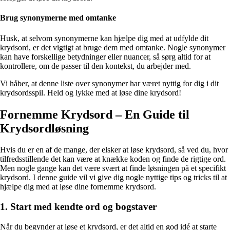
Brug synonymerne med omtanke
Husk, at selvom synonymerne kan hjælpe dig med at udfylde dit
krydsord, er det vigtigt at bruge dem med omtanke. Nogle synonymer
kan have forskellige betydninger eller nuancer, så sørg altid for at
kontrollere, om de passer til den kontekst, du arbejder med.
Vi håber, at denne liste over synonymer har været nyttig for dig i dit
krydsordsspil. Held og lykke med at løse dine krydsord!
Fornemme Krydsord – En Guide til
Krydsordløsning
Hvis du er en af de mange, der elsker at løse krydsord, så ved du, hvor
tilfredsstillende det kan være at knække koden og finde de rigtige ord.
Men nogle gange kan det være svært at finde løsningen på et specifikt
krydsord. I denne guide vil vi give dig nogle nyttige tips og tricks til at
hjælpe dig med at løse dine fornemme krydsord.
1. Start med kendte ord og bogstaver
Når du begynder at løse et krydsord, er det altid en god idé at starte