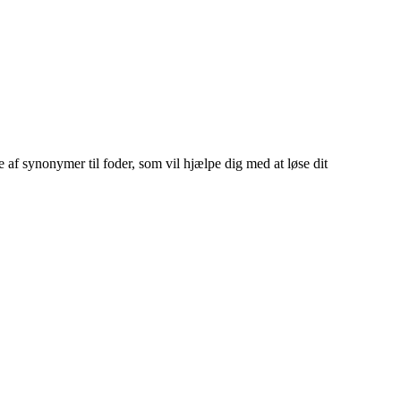
te af synonymer til foder, som vil hjælpe dig med at løse dit