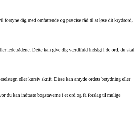
vil forsyne dig med omfattende og præcise råd til at løse dit krydsord,
ller ledetrådene. Dette kan give dig værdifuld indsigt i de ord, du skal
elstegn eller kursiv skrift. Disse kan antyde ordets betydning eller
r du kan indtaste bogstaverne i et ord og få forslag til mulige