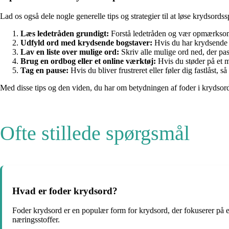
Lad os også dele nogle generelle tips og strategier til at løse krydsordssp
Læs ledetråden grundigt:
Forstå ledetråden og vær opmærksom p
Udfyld ord med krydsende bogstaver:
Hvis du har krydsende b
Lav en liste over mulige ord:
Skriv alle mulige ord ned, der pas
Brug en ordbog eller et online værktøj:
Hvis du støder på et m
Tag en pause:
Hvis du bliver frustreret eller føler dig fastlåst,
Med disse tips og den viden, du har om betydningen af foder i krydsordss
Ofte stillede spørgsmål
Hvad er foder krydsord?
Foder krydsord er en populær form for krydsord, der fokuserer på 
næringsstoffer.