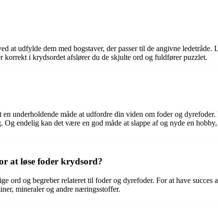
ed at udfylde dem med bogstaver, der passer til de angivne ledetråde. Le
 korrekt i krydsordet afslører du de skjulte ord og fuldfører puzzlet.
 det en underholdende måde at udfordre din viden om foder og dyrefoder. 
. Og endelig kan det være en god måde at slappe af og nyde en hobby, d
or at løse foder krydsord?
llige ord og begreber relateret til foder og dyrefoder. For at have succe
iner, mineraler og andre næringsstoffer.