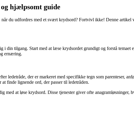
 og hjælpsomt guide
rd, når du udfordres med et svært krydsord? Fortvivl ikke! Denne artikel 
g i din tilgang. Start med at læse krydsordet grundigt og forstå temaet e
 og ernæring.
er ledetråde, der er markeret med specifikke tegn som parenteser, anførs
t finde lignende ord, der passer til ledetråden.
g med at løse krydsord. Disse tjenester giver ofte anagramløsninger, hvo