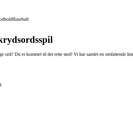
odbold
Baseball
krydsordsspil
tige ord? Du er kommet til det rette sted! Vi har samlet en omfattende lis
d: