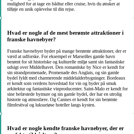
mulighed for at tage en bådtur eller cruise, hvis du ønsker at
tilføje en unik oplevelse til din rejse.
Hvad er nogle af de mest berømte attraktioner i
franske havnebyer?
Franske havnebyer byder på mange berømte attraktioner, der er
værd at udforske. For eksempel er Marseilles gamle havn
berømt for sit historiske og kulturelle miljø samt sin fantastiske
udsigt over Middelhavet. Den romantiske by Nice er kendt for
sin strandpromenade, Promenade des Anglais, og sin gamle
bydel fyldt med charmerende middelalderbygninger. Bordeaux
er kendt som verdens hovedstad for vin og byder på smuk
arkitektur og fantastiske vinproducenter. Saint-Malo er kendt for
sine befæstede bymure og sin gamle bydel, der har en utrolig
historie og atmosfære. Og Cannes er kendt for sin berømte
filmfestival og luksuriøse hoteller langs kysten.
Hvad er nogle kendte franske havnebyer, der er