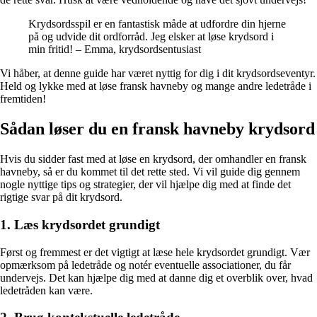
Krydsordsspil er en fantastisk måde at udfordre din hjerne
på og udvide dit ordforråd. Jeg elsker at løse krydsord i
min fritid! – Emma, krydsordsentusiast
Vi håber, at denne guide har været nyttig for dig i dit krydsordseventyr.
Held og lykke med at løse fransk havneby og mange andre ledetråde i
fremtiden!
Sådan løser du en fransk havneby krydsord
Hvis du sidder fast med at løse en krydsord, der omhandler en fransk
havneby, så er du kommet til det rette sted. Vi vil guide dig gennem
nogle nyttige tips og strategier, der vil hjælpe dig med at finde det
rigtige svar på dit krydsord.
1. Læs krydsordet grundigt
Først og fremmest er det vigtigt at læse hele krydsordet grundigt. Vær
opmærksom på ledetråde og notér eventuelle associationer, du får
undervejs. Det kan hjælpe dig med at danne dig et overblik over, hvad
ledetråden kan være.