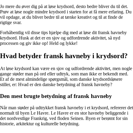
Jo mere du øver dig på at løse krydsord, desto bedre bliver du til det.
Prøv at løse nogle mindre krydsord i starten for at få mere erfaring. Du
vil opdage, at du bliver bedre til at tænke kreativt og til at finde de
rigtige svar.
Forhåbentlig vil disse tips hjælpe dig med at løse dit fransk havneby
krydsord. Husk at det er en sjov og udfordrende aktivitet, så nyd
processen og giv ikke op! Held og lykke!
Hvad betyder fransk havneby i krydsord?
At løse krydsord kan være en sjov og udfordrende aktivitet, men nogle
gange støder man på ord eller udtryk, som man ikke er bekendt med.
Et af de mest almindelige spørgsmål, som danske krydsordsløsere
stiller, er: Hvad er den danske betydning af fransk havneby?
Den mest brugte betydning af fransk havneby
Når man støder på udtrykket fransk havneby i et krydsord, refererer det
normalt til byen Le Havre. Le Havre er en stor havneby beliggende i
det nordvestlige Frankrig, ved floden Seinen. Byen er berømt for sin
historie, arkitektur og kulturelle betydning.