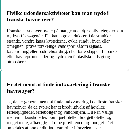
Hvilke udendørsaktiviteter kan man nyde i
franske havnebyer?
Franske havnebyer byder på mange udendørsaktiviteter, der kan
nydes af besøgende. Du kan tage en dukkert i de smukke
strande, vandre langs kyststierne, cykle rundt i byen eller
omegnen, prøve forskellige vandsport såsom sejlads,
kajakroning eller paddleboarding, eller bare slappe af i parker
eller havnepromenader og nyde den fantastiske udsigt og
atmosfære.
Er det nemt at finde indkvartering i franske
havnebyer?
Ja, det er generelt nemt at finde indkvartering i de fleste franske
havnebyer, da de typisk har et bredt udvalg af hoteller,
ferielejligheder, ferieboliger og vandrehjem. Du kan vælge
mellem luksushoteller, boutiquehoteller, budgethoteller og
meget mere, afhængigt af dine præferencer og budget. Det
anbefales at booke din indkvartering i forvejen, især i