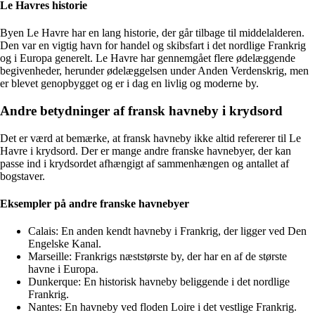
Le Havres historie
Byen Le Havre har en lang historie, der går tilbage til middelalderen.
Den var en vigtig havn for handel og skibsfart i det nordlige Frankrig
og i Europa generelt. Le Havre har gennemgået flere ødelæggende
begivenheder, herunder ødelæggelsen under Anden Verdenskrig, men
er blevet genopbygget og er i dag en livlig og moderne by.
Andre betydninger af fransk havneby i krydsord
Det er værd at bemærke, at fransk havneby ikke altid refererer til Le
Havre i krydsord. Der er mange andre franske havnebyer, der kan
passe ind i krydsordet afhængigt af sammenhængen og antallet af
bogstaver.
Eksempler på andre franske havnebyer
Calais: En anden kendt havneby i Frankrig, der ligger ved Den
Engelske Kanal.
Marseille: Frankrigs næststørste by, der har en af ​​de største
havne i Europa.
Dunkerque: En historisk havneby beliggende i det nordlige
Frankrig.
Nantes: En havneby ved floden Loire i det vestlige Frankrig.