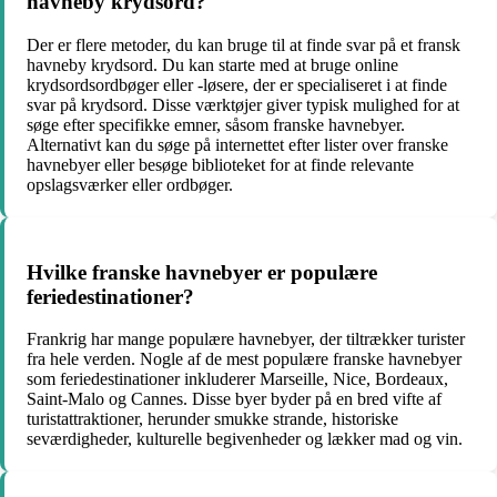
havneby krydsord?
Der er flere metoder, du kan bruge til at finde svar på et fransk
havneby krydsord. Du kan starte med at bruge online
krydsordsordbøger eller -løsere, der er specialiseret i at finde
svar på krydsord. Disse værktøjer giver typisk mulighed for at
søge efter specifikke emner, såsom franske havnebyer.
Alternativt kan du søge på internettet efter lister over franske
havnebyer eller besøge biblioteket for at finde relevante
opslagsværker eller ordbøger.
Hvilke franske havnebyer er populære
feriedestinationer?
Frankrig har mange populære havnebyer, der tiltrækker turister
fra hele verden. Nogle af de mest populære franske havnebyer
som feriedestinationer inkluderer Marseille, Nice, Bordeaux,
Saint-Malo og Cannes. Disse byer byder på en bred vifte af
turistattraktioner, herunder smukke strande, historiske
seværdigheder, kulturelle begivenheder og lækker mad og vin.