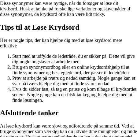
Disse synonymer kan være nyttige, når du forsøger at løse dit
krydsord. Husk at tænke på forskellige variationer og stavemåder af
disse synonymer, da krydsord ofte kan være lidt tricky.
Tips til at Løse Krydsord
Her er nogle tips, der kan hjælpe dig med at løse krydsord mere
effektivt:
Start med at udfylde de ledetråde, du er sikker på. Dette vil give
dig nogle bogstaver at arbejde med.
Brug en synonymordbog eller en online krydsordshjælp til at
finde synonymer og beslægtede ord, der passer til ledetråden.
Prøv at arbejde på tværs og nedad samtidig. Nogle gange kan et
svar på tværs hjælpe dig med at finde svaret nedad.
Hvis du sidder fast, så tag en pause og kom tilbage til krydsordet
senere. Nogle gange kan en frisk tankegang hjælpe dig med at
finde løsningen.
Afsluttende tanker
At løse krydsord kan være sjovt og udfordrende på samme tid. Ved at
bruge synonymer som værktøj kan du udvide dine muligheder og finde
de rette svar. Husk at være vedholdende og have det sjovt undervejs!