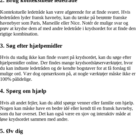
2. Brug kontekstuelle ledetråde
Kontekstuelle ledetråde kan være afgørende for at finde svaret. Hvis
ledetråden lyder fransk havneby, kan du tænke på berømte franske
havnebyer som Paris, Marseille eller Nice. Notér de mulige svar og
prøv at krydse dem af med andre ledetråde i krydsordet for at finde den
rigtige kombination.
3. Søg efter hjælpemidler
Hvis du stadig ikke kan finde svaret på krydsordet, kan du søge efter
hjælpemidler online. Der findes mange krydsordsløserværktøjer, hvor
du kan indtaste ledetråden og de kendte bogstaver for at få forslag til
mulige ord. Vær dog opmærksom på, at nogle værktøjer måske ikke er
100% pålidelige.
4. Spørg om hjælp
Hvis alt andet fejler, kan du altid spørge venner eller familie om hjælp.
Nogen kan måske have en bedre idé eller kendt til en fransk havneby,
som du har overset. Det kan også være en sjov og interaktiv måde at
løse krydsordet sammen med andre.
5. Øv dig