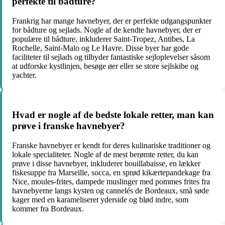
perfekte til bådture?
Frankrig har mange havnebyer, der er perfekte udgangspunkter
for bådture og sejlads. Nogle af de kendte havnebyer, der er
populære til bådture, inkluderer Saint-Tropez, Antibes, La
Rochelle, Saint-Malo og Le Havre. Disse byer har gode
faciliteter til sejlads og tilbyder fantastiske sejloplevelser såsom
at udforske kystlinjen, besøge øer eller se store sejlskibe og
yachter.
Hvad er nogle af de bedste lokale retter, man kan
prøve i franske havnebyer?
Franske havnebyer er kendt for deres kulinariske traditioner og
lokale specialiteter. Nogle af de mest berømte retter, du kan
prøve i disse havnebyer, inkluderer bouillabaisse, en lækker
fiskesuppe fra Marseille, socca, en sprød kikærtepandekage fra
Nice, moules-frites, dampede muslinger med pommes frites fra
havnebyerne langs kysten og cannelés de Bordeaux, små søde
kager med en karameliseret yderside og blød indre, som
kommer fra Bordeaux.