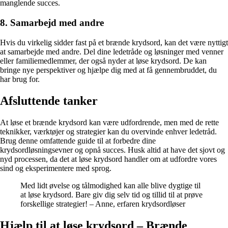
manglende succes.
8. Samarbejd med andre
Hvis du virkelig sidder fast på et brænde krydsord, kan det være nyttigt
at samarbejde med andre. Del dine ledetråde og løsninger med venner
eller familiemedlemmer, der også nyder at løse krydsord. De kan
bringe nye perspektiver og hjælpe dig med at få gennembruddet, du
har brug for.
Afsluttende tanker
At løse et brænde krydsord kan være udfordrende, men med de rette
teknikker, værktøjer og strategier kan du overvinde enhver ledetråd.
Brug denne omfattende guide til at forbedre dine
krydsordløsningsevner og opnå succes. Husk altid at have det sjovt og
nyd processen, da det at løse krydsord handler om at udfordre vores
sind og eksperimentere med sprog.
Med lidt øvelse og tålmodighed kan alle blive dygtige til
at løse krydsord. Bare giv dig selv tid og tillid til at prøve
forskellige strategier! – Anne, erfaren krydsordløser
Hjælp til at løse krydsord – Brænde