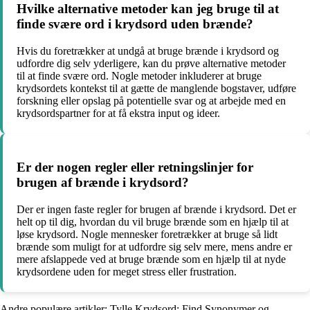
Hvilke alternative metoder kan jeg bruge til at
finde svære ord i krydsord uden brænde?
Hvis du foretrækker at undgå at bruge brænde i krydsord og
udfordre dig selv yderligere, kan du prøve alternative metoder
til at finde svære ord. Nogle metoder inkluderer at bruge
krydsordets kontekst til at gætte de manglende bogstaver, udføre
forskning eller opslag på potentielle svar og at arbejde med en
krydsordspartner for at få ekstra input og ideer.
Er der nogen regler eller retningslinjer for
brugen af brænde i krydsord?
Der er ingen faste regler for brugen af brænde i krydsord. Det er
helt op til dig, hvordan du vil bruge brænde som en hjælp til at
løse krydsord. Nogle mennesker foretrækker at bruge så lidt
brænde som muligt for at udfordre sig selv mere, mens andre er
mere afslappede ved at bruge brænde som en hjælp til at nyde
krydsordene uden for meget stress eller frustration.
Andre populære artikler:
Tylle Krydsord: Find Synonymer og