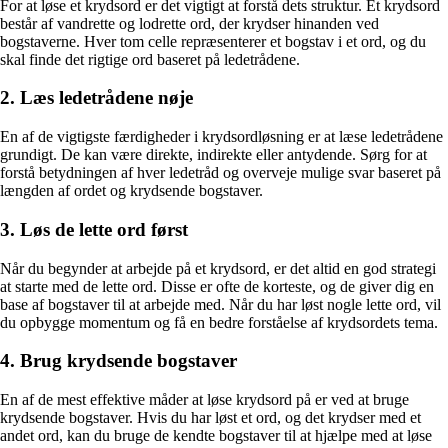
For at løse et krydsord er det vigtigt at forstå dets struktur. Et krydsord
består af vandrette og lodrette ord, der krydser hinanden ved
bogstaverne. Hver tom celle repræsenterer et bogstav i et ord, og du
skal finde det rigtige ord baseret på ledetrådene.
2. Læs ledetrådene nøje
En af de vigtigste færdigheder i krydsordløsning er at læse ledetrådene
grundigt. De kan være direkte, indirekte eller antydende. Sørg for at
forstå betydningen af ​​hver ledetråd og overveje mulige svar baseret på
længden af ​​ordet og krydsende bogstaver.
3. Løs de lette ord først
Når du begynder at arbejde på et krydsord, er det altid en god strategi
at starte med de lette ord. Disse er ofte de korteste, og de giver dig en
base af bogstaver til at arbejde med. Når du har løst nogle lette ord, vil
du opbygge momentum og få en bedre forståelse af krydsordets tema.
4. Brug krydsende bogstaver
En af de mest effektive måder at løse krydsord på er ved at bruge
krydsende bogstaver. Hvis du har løst et ord, og det krydser med et
andet ord, kan du bruge de kendte bogstaver til at hjælpe med at løse