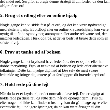
det andet ord. Sørg for at bruge denne strategi til din fordel, da den kan
afsløre flere ord.
5. Brug et ordbog eller en online hjælp
Nogle gange kan vi sidde fast på et ord, og det kan være nødvendigt
med ekstern hjælp. Et ordbog eller en online krydsordshjælp kan være
nyttig til at finde synonymer, antonymer eller andre relevante ord, der
matcher ledetråden. Husk dog på, at det er bedst at bruge dette som en
sidste udvej.
6. Prøv at tænke ud af boksen
Nogle gange kan et krydsord have ledetråde, der er skjulte eller har
dobbeltbetydning. Prøv at tænke ud af boksen og lede efter alternative
tolkninger. Dette kan hjælpe dig med at løse selv de mest svære
ledetråde og bringe dig tættere på at færdiggøre dit brænde krydsord.
7. Hold rede på dine fejl
Når du løser et krydsord, er det normalt at lave fejl. Det er vigtigt at
holde rede på disse fejl og rette dem, når du opdager dem. Hvis du
efter nogen tid ikke kan finde en løsning, kan du gå tilbage og se efter
eventuelle fejl i tidligere løsninger, da de kan være årsagen til din