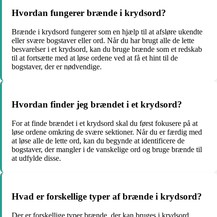
Hvordan fungerer brænde i krydsord?
Brænde i krydsord fungerer som en hjælp til at afsløre ukendte
eller svære bogstaver eller ord. Når du har brugt alle de lette
besvarelser i et krydsord, kan du bruge brænde som et redskab
til at fortsætte med at løse ordene ved at få et hint til de
bogstaver, der er nødvendige.
Hvordan finder jeg brændet i et krydsord?
For at finde brændet i et krydsord skal du først fokusere på at
løse ordene omkring de svære sektioner. Når du er færdig med
at løse alle de lette ord, kan du begynde at identificere de
bogstaver, der mangler i de vanskelige ord og bruge brænde til
at udfylde disse.
Hvad er forskellige typer af brænde i krydsord?
Der er forskellige typer brænde, der kan bruges i krydsord.