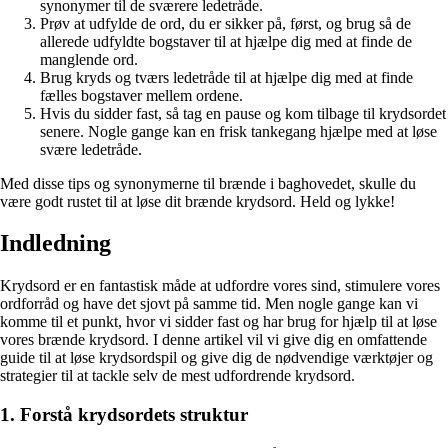
synonymer til de sværere ledetråde.
Prøv at udfylde de ord, du er sikker på, først, og brug så de
allerede udfyldte bogstaver til at hjælpe dig med at finde de
manglende ord.
Brug kryds og tværs ledetråde til at hjælpe dig med at finde
fælles bogstaver mellem ordene.
Hvis du sidder fast, så tag en pause og kom tilbage til krydsordet
senere. Nogle gange kan en frisk tankegang hjælpe med at løse
svære ledetråde.
Med disse tips og synonymerne til brænde i baghovedet, skulle du
være godt rustet til at løse dit brænde krydsord. Held og lykke!
Indledning
Krydsord er en fantastisk måde at udfordre vores sind, stimulere vores
ordforråd og have det sjovt på samme tid. Men nogle gange kan vi
komme til et punkt, hvor vi sidder fast og har brug for hjælp til at løse
vores brænde krydsord. I denne artikel vil vi give dig en omfattende
guide til at løse krydsordspil og give dig de nødvendige værktøjer og
strategier til at tackle selv de mest udfordrende krydsord.
1. Forstå krydsordets struktur