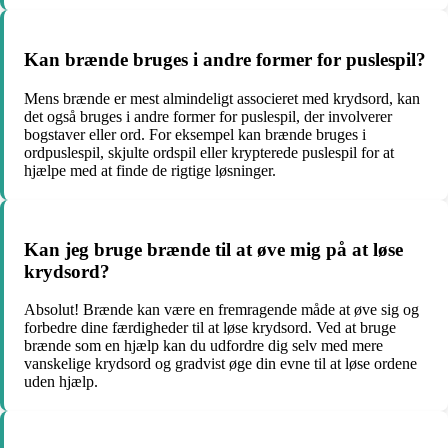
Kan brænde bruges i andre former for puslespil?
Mens brænde er mest almindeligt associeret med krydsord, kan
det også bruges i andre former for puslespil, der involverer
bogstaver eller ord. For eksempel kan brænde bruges i
ordpuslespil, skjulte ordspil eller krypterede puslespil for at
hjælpe med at finde de rigtige løsninger.
Kan jeg bruge brænde til at øve mig på at løse
krydsord?
Absolut! Brænde kan være en fremragende måde at øve sig og
forbedre dine færdigheder til at løse krydsord. Ved at bruge
brænde som en hjælp kan du udfordre dig selv med mere
vanskelige krydsord og gradvist øge din evne til at løse ordene
uden hjælp.