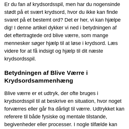
Er du fan af krydsordsspil, men har du nogensinde
stødt på et svært krydsord, hvor du ikke kan finde
svaret på et bestemt ord? Det er her, vi kan hjælpe
dig! I denne artikel dykker vi ned i betydningen af
det eftertragtede ord blive værre, som mange
mennesker søger hjælp til at løse i krydsord. Læs
videre for at få indsigt og hjælp til dit næste
krydsordsspil.
Betydningen af Blive Værre i
Krydsordsammenhæng
Blive værre er et udtryk, der ofte bruges i
krydsordsspil til at beskrive en situation, hvor noget
forværres eller går fra dårligt til værre. Udtrykket kan
referere til både fysiske og mentale tilstande,
begivenheder eller processer. I nogle tilfælde kan