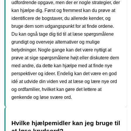
udfordrende opgave, men der er nogle strategier, der
kan hjælpe dig. Først og fremmest kan du prøve at
identificere de bogstaver, du allerede kender, og
bruge dem som udgangspunkt for at finde ordene.
Du kan også tage dig tid til at læse spørgsmålene
grundigt og overveje alternativer og mulige
betydninger. Nogle gange kan det være nyttigt at
prøve at sige spørgsmålene højt eller diskutere dem
med andre, da dette kan hjælpe med at finde nye
perspektiver og ideer. Endelig kan det være en god
idé at udvide din viden ved at læse og lære nye ord
og ordfamilier, hvilket kan gøre det lettere at
genkende og løse svære ord.
Hvilke hjælpemidler kan jeg bruge til
at løse krydsord?