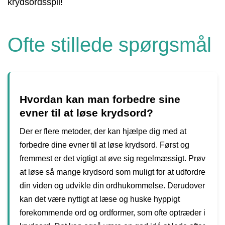
krydsordsspil!
Ofte stillede spørgsmål
Hvordan kan man forbedre sine
evner til at løse krydsord?
Der er flere metoder, der kan hjælpe dig med at
forbedre dine evner til at løse krydsord. Først og
fremmest er det vigtigt at øve sig regelmæssigt. Prøv
at løse så mange krydsord som muligt for at udfordre
din viden og udvikle din ordhukommelse. Derudover
kan det være nyttigt at læse og huske hyppigt
forekommende ord og ordformer, som ofte optræder i