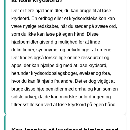
Der er flere hjælpemidler, du kan bruge til at løse
krydsord. En ordbog eller et krydsordsleksikon kan
være nyttige redskaber, når du støder på svære ord,
som du ikke kan løse på egen hånd. Disse
hjælpemidler giver dig mulighed for at finde
definitioner, synonymer og betydninger af ordene.
Der findes også forskellige online ressourcer og
apps, der kan hjælpe dig med at løse krydsord,
herunder krydsordopslagsbøger, øvelser og fora,
hvor du kan få hjælp fra andre. Det er dog vigtigt at
bruge disse hjælpemidler med omhu og kun som en
sidste udvej, da de kan mindske udfordringen og
tilfredsstillelsen ved at løse krydsord på egen hånd.