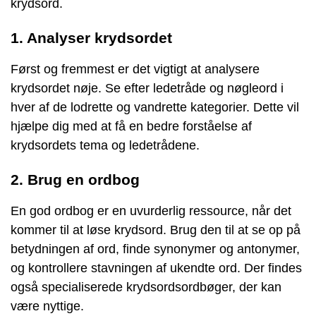
krydsord.
1. Analyser krydsordet
Først og fremmest er det vigtigt at analysere
krydsordet nøje. Se efter ledetråde og nøgleord i
hver af de lodrette og vandrette kategorier. Dette vil
hjælpe dig med at få en bedre forståelse af
krydsordets tema og ledetrådene.
2. Brug en ordbog
En god ordbog er en uvurderlig ressource, når det
kommer til at løse krydsord. Brug den til at se op på
betydningen af ord, finde synonymer og antonymer,
og kontrollere stavningen af ukendte ord. Der findes
også specialiserede krydsordsordbøger, der kan
være nyttige.