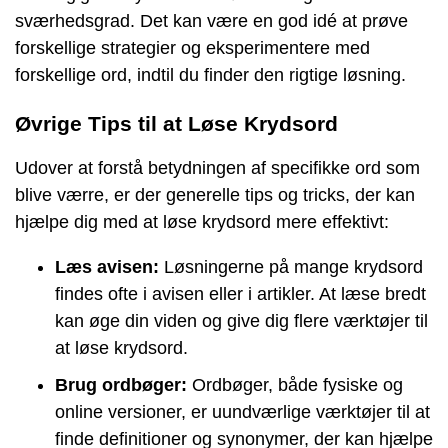
sværhedsgrad. Det kan være en god idé at prøve
forskellige strategier og eksperimentere med
forskellige ord, indtil du finder den rigtige løsning.
Øvrige Tips til at Løse Krydsord
Udover at forstå betydningen af specifikke ord som
blive værre, er der generelle tips og tricks, der kan
hjælpe dig med at løse krydsord mere effektivt:
Læs avisen:
Løsningerne på mange krydsord
findes ofte i avisen eller i artikler. At læse bredt
kan øge din viden og give dig flere værktøjer til
at løse krydsord.
Brug ordbøger:
Ordbøger, både fysiske og
online versioner, er uundværlige værktøjer til at
finde definitioner og synonymer, der kan hjælpe