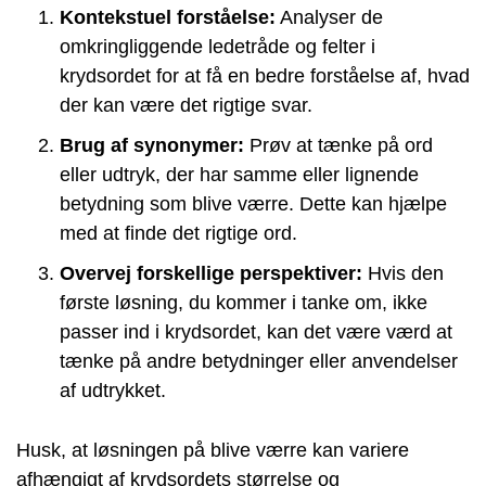
Kontekstuel forståelse:
Analyser de
omkringliggende ledetråde og felter i
krydsordet for at få en bedre forståelse af, hvad
der kan være det rigtige svar.
Brug af synonymer:
Prøv at tænke på ord
eller udtryk, der har samme eller lignende
betydning som blive værre. Dette kan hjælpe
med at finde det rigtige ord.
Overvej forskellige perspektiver:
Hvis den
første løsning, du kommer i tanke om, ikke
passer ind i krydsordet, kan det være værd at
tænke på andre betydninger eller anvendelser
af udtrykket.
Husk, at løsningen på blive værre kan variere
afhængigt af krydsordets størrelse og